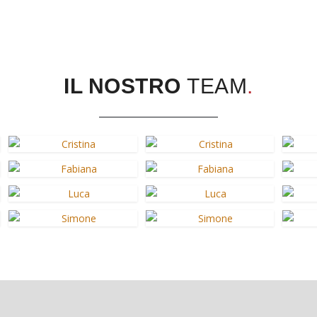
IL NOSTRO
TEAM
.
CRISTINA
ANDREA
Team
Controller
FABIANA
FABIO
Team
Team
LUCA
PAOLO
Team
Team
SIMONE
FILIPPO
Team
Team