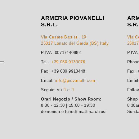
ARMERIA PIOVANELLI
ARM
S.R.L.
S.R.
Via Cesare Battisti, 19
Via Ce
25017 Lonato del Garda (BS) Italy
25017
P.IVA: 00717140982
P.IVA
Tel.:
+39 030 9130076
Phon
Fax: +39 030 9913448
Fax: 
Email:
info@piovanelli.com
Email
Seguici su
e
Follo
Orari Negozio / Show Room:
Shop
8:30 - 12:30 | 15:00 - 19:30
8:30a
domenica e lunedì mattina chiusi
Sunda