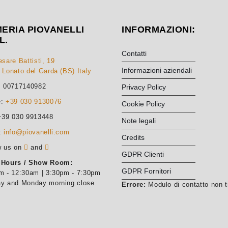
ERIA PIOVANELLI
INFORMAZIONI:
L.
Contatti
sare Battisti, 19
Informazioni aziendali
 Lonato del Garda (BS) Italy
: 00717140982
Privacy Policy
e:
+39 030 9130076
Cookie Policy
+39 030 9913448
Note legali
:
info@piovanelli.com
Credits
w us on
and
GDPR Clienti
 Hours / Show Room:
GDPR Fornitori
m - 12:30am | 3:30pm - 7:30pm
y and Monday morning close
Errore:
Modulo di contatto non t