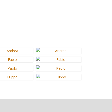
ANDREA
Controller
FABIO
Team
PAOLO
Team
FILIPPO
Team