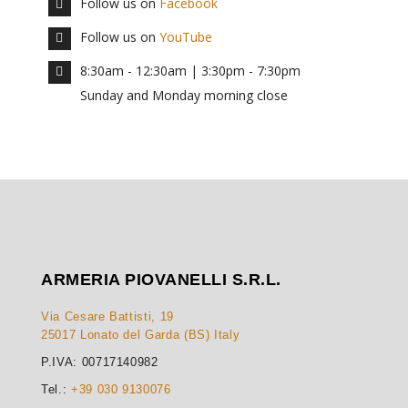
Follow us on
Facebook
Follow us on
YouTube
8:30am - 12:30am | 3:30pm - 7:30pm
Sunday and Monday morning close
ARMERIA PIOVANELLI S.R.L.
Via Cesare Battisti, 19
25017 Lonato del Garda (BS) Italy
P.IVA: 00717140982
Tel.:
+39 030 9130076